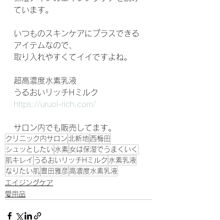
ています。
いつものスキンケアにプラスできる
アイテムなので、
取り入れやすくてイイですよね。
超高濃度水素乳液
うるおいリッチHミルク
https://uruoi-rich.com/
サロン内でも販売してます。
クリニック内サロン
北新地
西梅田
シュッとしたい
水素
女は保湿でうまくいく
肌キレイ
うるおいリッチHミルク
水素乳液
なりたい肌
豊田雅彦
高濃度水素乳液
エイジングケア
愛用品