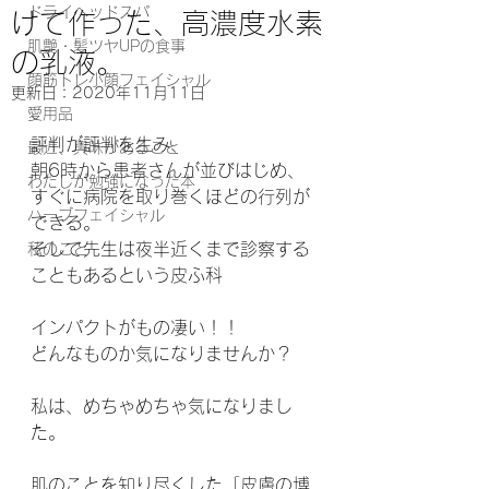
ドライヘッドスパ
けて作った、高濃度水素
肌艶・髪ツヤUPの食事
の乳液。
顔筋トレ小顔フェイシャル
更新日：
2020年11月11日
愛用品
評判が評判を生み、
最近、興味があること
朝6時から患者さんが並びはじめ、
わたしが勉強になった本
すぐに病院を取り巻くほどの行列が
ハーブフェイシャル
できる。
そして先生は夜半近くまで診察する
私のこと
こともあるという皮ふ科
インパクトがもの凄い！！
どんなものか気になりませんか？
私は、めちゃめちゃ気になりまし
た。
肌のことを知り尽くした「皮膚の博