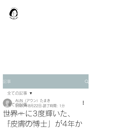
肩甲骨はがし​
TAMAKI
「​低周波×肩甲骨はがし」でガ
チガチ肩こり改善。
「​低周波×エラはがし」で食い
しばり改善。
記事
全ての記事
AUN（アウン）たまき
全ての記事
2020年8月22日
読了時間: 1分
世界一に3度輝いた、
お知らせ
「皮膚の博士」が4年か
エイジングケア