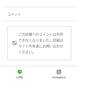
コメント
新メニュー登場です。
顔が老けて見えち
この投稿へのコメントは利用
できなくなりました。詳細は
理由と老け顔から
サイト所有者にお問い合わせ
悩み解決するには(
ください。
LINE
Instagram
​ご新規様限定コース。
はじめましての方へ。
姿勢・肩甲骨まわりの柔軟性の診断と施術がセット
になっています。