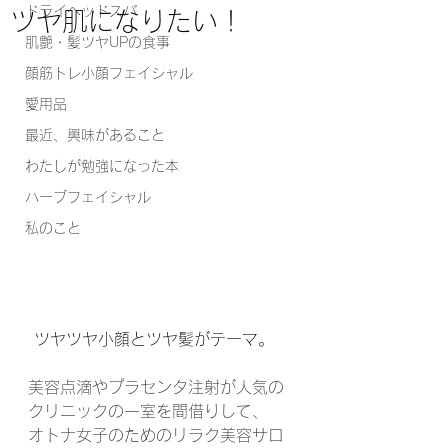
ドライヘッドスパ
ツヤ肌になりたい！
肌艶・髪ツヤUPの食事
顔筋トレ小顔フェイシャル
愛用品
最近、興味があること
わたしが勉強になった本
ハーブフェイシャル
私のこと
 ツヤツヤ小顔とツヤ髪がテーマ。
美容点滴やプラセンタ注射が人気の
クリニックの一室を間借りして、
オトナ女子のためのリラク美容サロ