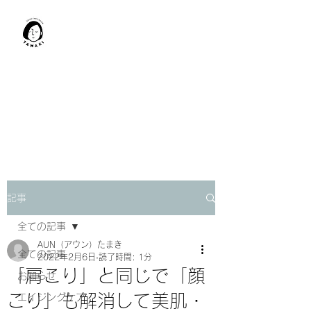
肩甲骨はがし​
TAMAKI
「​低周波×肩甲骨はがし」でガ
チガチ肩こり改善。
「​低周波×エラはがし」で食い
しばり改善。
記事
全ての記事
AUN（アウン）たまき
全ての記事
2022年2月6日
読了時間: 1分
「肩こり」と同じで「顔
お知らせ
こり」も解消して美肌・
エイジングケア