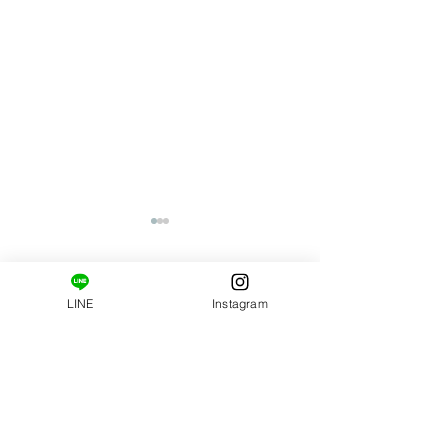
コメント
LINE
Instagram
肩甲骨はがし・エラは
9月もご予約お待
コメントを追加…
がし【クーポン】
ます