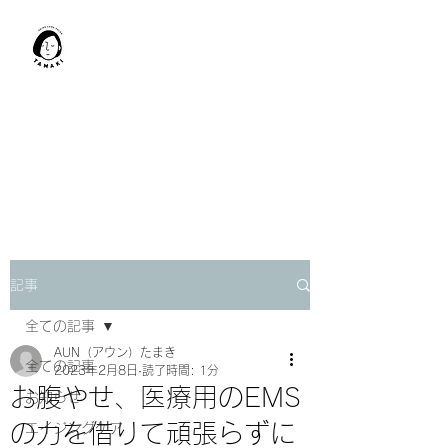
肩甲骨はがし​
TAMAKI
「​低周波×肩甲骨はがし」でガ
チガチ肩こり改善。
「​低周波×エラはがし」で食い
しばり改善。
記事
全ての記事
AUN（アウン）たまき
全ての記事
2023年2月8日
読了時間: 1分
お腹やせ、医療用のEMS
お知らせ
の力を借りて頑張らずに
エイジングケア