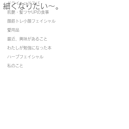
ドライヘッドスパ
細くなりたい～。
肌艶・髪ツヤUPの食事
顔筋トレ小顔フェイシャル
愛用品
最近、興味があること
わたしが勉強になった本
ハーブフェイシャル
私のこと