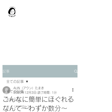
肩甲骨はがし​
TAMAKI
「​低周波×肩甲骨はがし」でガ
チガチ肩こり改善。
「​低周波×エラはがし」で食い
しばり改善。
記事
全ての記事
AUN（アウン）たまき
全ての記事
2020年12月3日
読了時間: 1分
こんなに簡単にほぐれる
お知らせ
なんて～わずか数分～
エイジングケア