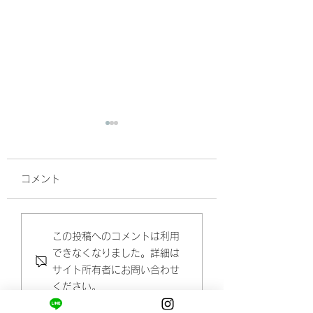
ヘトヘトでくたくたで
岩盤浴ってやっぱ
もうダメだぁ～のとき
イですね☆
コメント
は酸素カプセルがイイ
酸素カプセル、オススメで
もともと、温泉とか
す！ 肉体労働、 筋肉疲労
とか岩盤浴が好きな
☆
で疲れがMAXの時にいく
よく行ってましたが
この投稿へのコメントは利用
と すごくわかりやすいと
ぶご無沙汰してまし
できなくなりました。詳細は
思います。 ヘトヘト・く
サウナはスカッとす
サイト所有者にお問い合わせ
たくたでもうダメだぁ～の
ど、 うつ伏せでじ
ください。
状態で、 70分～90分入
内臓を温めることが
ると生き返ったように元気
のは岩盤浴ならでは