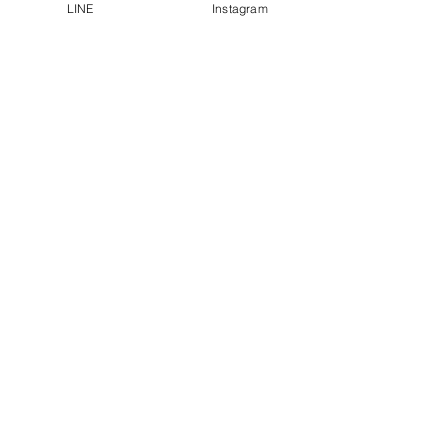
LINE
Instagram
になります☆ かれこれ何
まると内臓が活発に
十回も通っていて、...
いいますか、 内臓
でいるような、...
​ご新規様限定コース。
はじめましての方へ。
姿勢・肩甲骨まわりの柔軟性の診断と施術がセット
になっています。