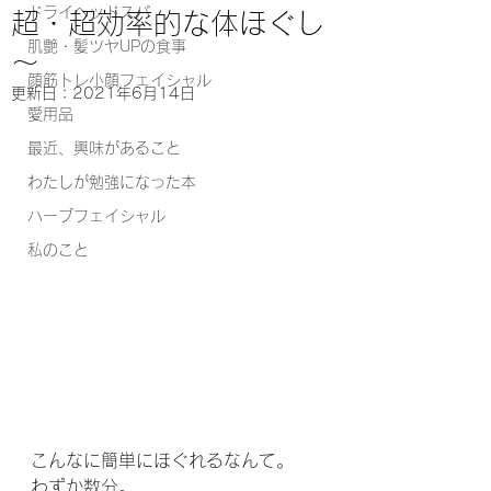
ドライヘッドスパ
超・超効率的な体ほぐし
肌艶・髪ツヤUPの食事
～
顔筋トレ小顔フェイシャル
更新日：
2021年6月14日
愛用品
最近、興味があること
わたしが勉強になった本
ハーブフェイシャル
私のこと
こんなに簡単にほぐれるなんて。
わずか数分。