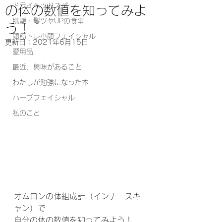
ドライヘッドスパ
の体の数値を知ってみよ
肌艶・髪ツヤUPの食事
う！
顔筋トレ小顔フェイシャル
更新日：
2021年6月15日
愛用品
最近、興味があること
わたしが勉強になった本
ハーブフェイシャル
私のこと
オムロンの体組成計（インナースキ
ャン）で
自分の体の数値を知ってみよう！