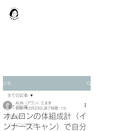
肩甲骨はがし​
TAMAKI
「​低周波×肩甲骨はがし」でガ
チガチ肩こり改善。
「​低周波×エラはがし」で食い
しばり改善。
記事
全ての記事
AUN（アウン）たまき
全ての記事
2021年2月23日
読了時間: 1分
オムロンの体組成計（イ
お知らせ
ンナースキャン）で自分
エイジングケア