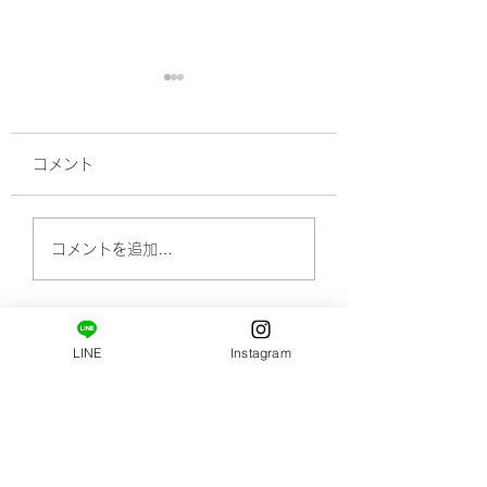
コメント
サロン帰りに立ち寄っ
着圧タイツ☆母親
コメントを追加…
てみてください。おす
レゼントしてみた
すめショップ!(^^)!
果！
LINE
Instagram
​ご新規様限定コース。
はじめましての方へ。
姿勢・肩甲骨まわりの柔軟性の診断と施術がセット
になっています。