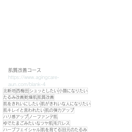
肌質改善コース
https://www.agingcare-
aun.com/blank-4
北新地
西梅田
シュッとしたい
小顔になりたい
たるみ改善
乾燥肌
肌質改善
肌をきれいにしたい
肌がきれいな人になりたい
肌キレイと言われたい
肌の弾力アップ
ハリ感アップ
ノーファンデ肌
ゆでたまごみたいなツヤ肌
毛穴レス
ハーブフェイシャル
肌を育てる
目元のたるみ