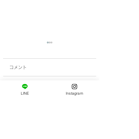
コメント
新メニュー登場です。
顔が老けて見えち
この投稿へのコメントは利用
LINE
Instagram
できなくなりました。詳細は
理由と老け顔から
サイト所有者にお問い合わせ
悩み解決するには(
ください。