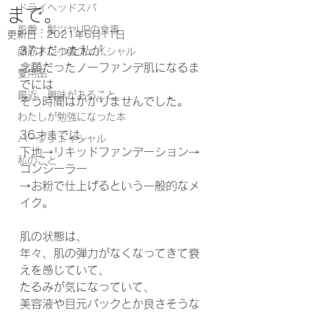
ドライヘッドスパ
まで。
肌艶・髪ツヤUPの食事
更新日：
2021年6月11日
37才だった私が、
顔筋トレ小顔フェイシャル
念願だったノーファンデ肌になるま
愛用品
でには
最近、興味があること
そう時間はかかりませんでした。
わたしが勉強になった本
36才までは、
ハーブフェイシャル
下地→リキッドファンデーション→
私のこと
コンシーラー
→お粉で仕上げるという一般的なメ
イク。
肌の状態は、
年々、肌の弾力がなくなってきて衰
えを感じていて、
たるみが気になっていて、
美容液や目元パックとか良さそうな