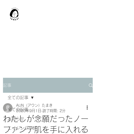
肩甲骨はがし​
TAMAKI
「​低周波×肩甲骨はがし」でガ
チガチ肩こり改善。
「​低周波×エラはがし」で食い
しばり改善。
記事
全ての記事
AUN（アウン）たまき
全ての記事
2020年9月1日
読了時間: 2分
わたしが念願だったノー
お知らせ
ファンデ肌を手に入れる
エイジングケア