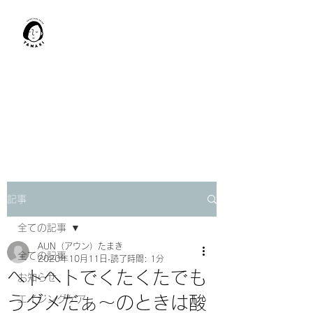
肩甲骨はがし​
TAMAKI
「​低周波×肩甲骨はがし」でガ
チガチ肩こり改善。
「​低周波×エラはがし」で食い
しばり改善。
記事
全ての記事
AUN（アウン）たまき
全ての記事
2020年10月11日
読了時間: 1分
ヘトヘトでくたくたでも
お知らせ
うダメだぁ～のときは酸
エイジングケア