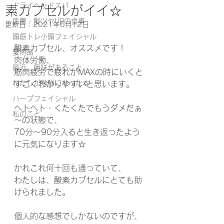
ドライヘッドスパ
素カプセルがイイ☆
肌艶・髪ツヤUPの食事
更新日：
2021年6月12日
顔筋トレ小顔フェイシャル
酸素カプセル、オススメです！
愛用品
肉体労働、
最近、興味があること
筋肉疲労で疲れがMAXの時にいくと
わたしが勉強になった本
すごくわかりやすいと思います。
ハーブフェイシャル
ヘトヘト・くたくたでもうダメだぁ
私のこと
～の状態で、
70分～90分入ると生き返ったよう
に元気になります☆
かれこれ何十回も通っていて、
わたしは、酸素カプセルにとても助
けられました。
個人的な感想でしかないのですが、