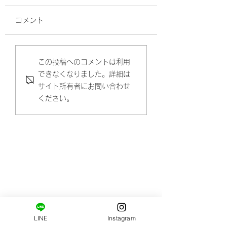
コメント
肩甲骨はがし・エラは
9月もご予約お待
この投稿へのコメントは利用
できなくなりました。詳細は
がし【クーポン】
ます
サイト所有者にお問い合わせ
ください。
​ご新規様限定コース。
はじめましての方へ。
姿勢・肩甲骨まわりの柔軟性の診断と施術がセット
になっています。
LINE
Instagram