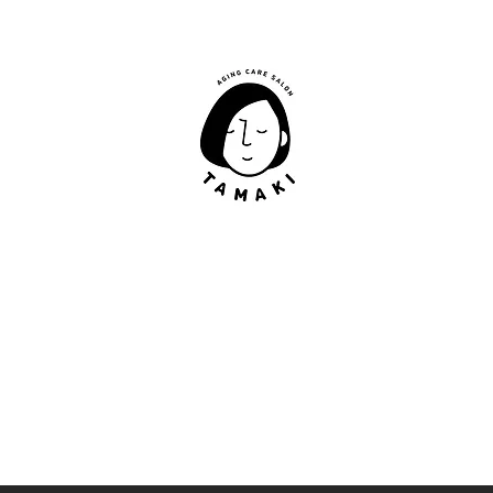
肩甲骨はがし​
​TAMAKI
「​低周波×肩甲骨はがし」でガチガチ肩こり改善。
「​低周波×エラはがし」で食いしばり改善。