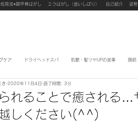
低周波×肩甲骨はがし
エラはがし（食いしばり）
自己紹介
姿勢
グケア
ドライヘッドスパ
肌艶・髪ツヤUPの食事
顔筋
まき
2020年11月4日
読了時間: 3分
わたしが勉強になった本
ハーブフェイシャル
私のこ
られることで癒される…
越しください(^^)
日