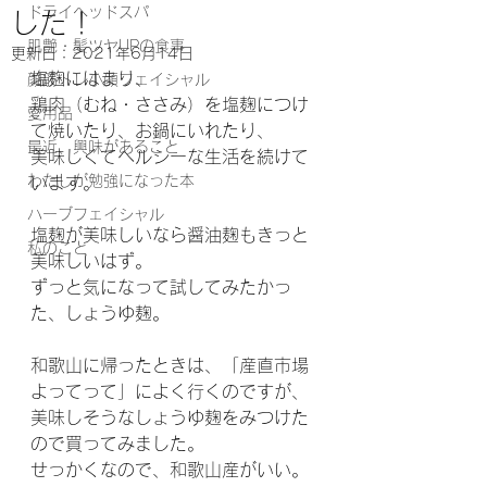
ドライヘッドスパ
した！
肌艶・髪ツヤUPの食事
更新日：
2021年6月14日
塩麹にはまり、
顔筋トレ小顔フェイシャル
鶏肉（むね・ささみ）を塩麹につけ
愛用品
て焼いたり、お鍋にいれたり、
最近、興味があること
美味しくてヘルシーな生活を続けて
わたしが勉強になった本
います。
ハーブフェイシャル
塩麹が美味しいなら醤油麹もきっと
私のこと
美味しいはず。
ずっと気になって試してみたかっ
た、しょうゆ麹。
和歌山に帰ったときは、「
産直市場
よってって」によく行くのですが、
美味しそうなしょうゆ麹をみつけた
ので買ってみました。
せっかくなので、和歌山産がいい。