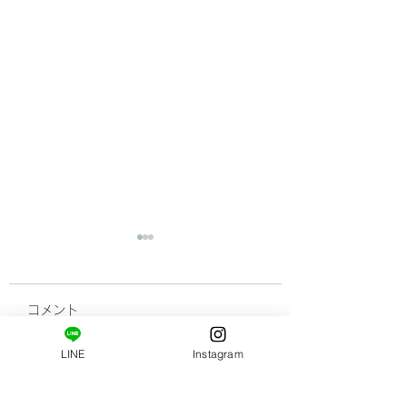
肌ツヤUPの食事 美味
しい塩麹の選びかた♪♪
コメント
市販で売られている塩麹に
は種類が3つあるそうで
LINE
Instagram
す。 美味しい塩麹の選び
肌ツヤUPの食事
この投稿へのコメントは利用
かた。 塩麴？？ 食べたこ
できなくなりました。詳細は