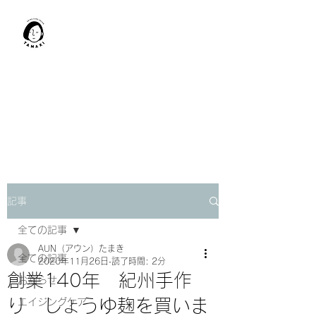
肩甲骨はがし​
TAMAKI
「​低周波×肩甲骨はがし」でガ
チガチ肩こり改善。
「​低周波×エラはがし」で食い
しばり改善。
記事
全ての記事
AUN（アウン）たまき
全ての記事
2020年11月26日
読了時間: 2分
創業140年 紀州手作
お知らせ
り しょうゆ麹を買いま
エイジングケア