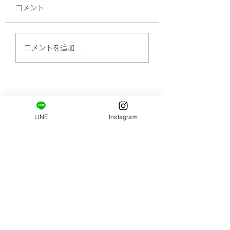
コメント
肩甲骨はがし・エラは
9月もご予約お待
コメントを追加…
がし【クーポン】
ます
​ご新規様限定コース。
LINE
Instagram
はじめましての方へ。
姿勢・肩甲骨まわりの柔軟性の診断と施術がセット
になっています。