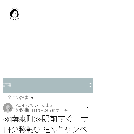
肩甲骨はがし​
TAMAKI
「​低周波×肩甲骨はがし」でガ
チガチ肩こり改善。
「​低周波×エラはがし」で食い
しばり改善。
記事
全ての記事
AUN（アウン）たまき
全ての記事
2025年2月10日
読了時間: 1分
≪南森町≫駅前すぐ サ
お知らせ
ロン移転OPENキャンペ
エイジングケア