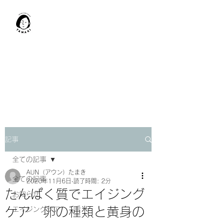
肩甲骨はがし​
TAMAKI
「​低周波×肩甲骨はがし」でガ
チガチ肩こり改善。
「​低周波×エラはがし」で食い
しばり改善。
記事
全ての記事
AUN（アウン）たまき
全ての記事
2020年11月6日
読了時間: 2分
たんぱく質でエイジング
お知らせ
ケア 卵の種類と黄身の
エイジングケア