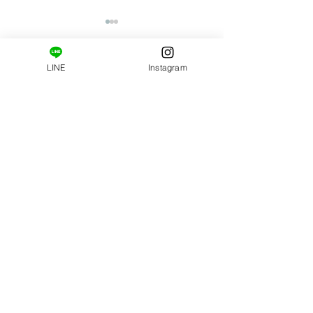
LINE
Instagram
コメント
新メニュー登場です。
顔が老けて見えち
この投稿へのコメントは利用
できなくなりました。詳細は
理由と老け顔から
サイト所有者にお問い合わせ
悩み解決するには(
ください。
​ご新規様限定コース。
はじめましての方へ。
姿勢・肩甲骨まわりの柔軟性の診断と施術がセット