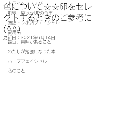
ドライヘッドスパ
色について☆☆卵をセレ
肌艶・髪ツヤUPの食事
クトするときのご参考に
顔筋トレ小顔フェイシャル
(^^)
愛用品
更新日：
2021年6月14日
最近、興味があること
わたしが勉強になった本
ハーブフェイシャル
私のこと