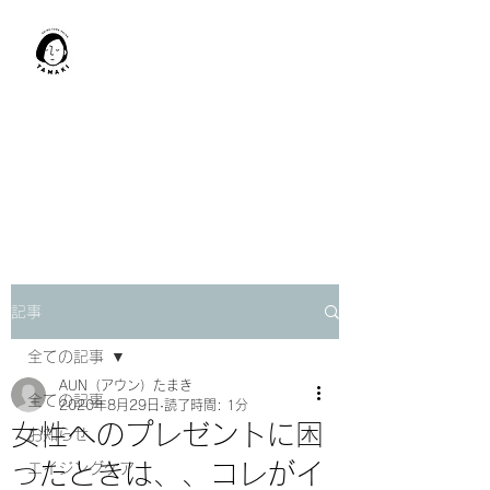
肩甲骨はがし​
TAMAKI
「​低周波×肩甲骨はがし」でガ
チガチ肩こり改善。
「​低周波×エラはがし」で食い
しばり改善。
記事
全ての記事
AUN（アウン）たまき
全ての記事
2020年8月29日
読了時間: 1分
女性へのプレゼントに困
お知らせ
ったときは、、コレがイ
エイジングケア