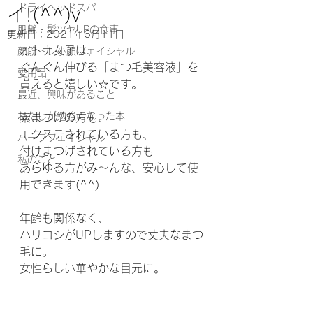
ドライヘッドスパ
イ!(^^)v
肌艶・髪ツヤUPの食事
更新日：
2021年6月11日
オトナ女子は、
顔筋トレ小顔フェイシャル
ぐんぐん伸びる「まつ毛美容液」を
愛用品
貰えると嬉しい☆です。
最近、興味があること
わたしが勉強になった本
素まつげの方も、
エクステされている方も、
ハーブフェイシャル
付けまつげされている方も
私のこと
あらゆる方がみ～んな、安心して使
用できます(^^)
年齢も関係なく、
ハリコシがUPしますので丈夫なまつ
毛に。
女性らしい華やかな目元に。