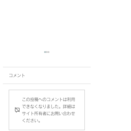
コメント
新メニュー登場です。
顔が老けて見えち
この投稿へのコメントは利用
できなくなりました。詳細は
理由と老け顔から
サイト所有者にお問い合わせ
悩み解決するには(
ください。