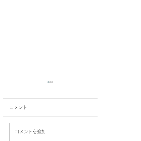
コメント
日曜日が定休日です。
今週は、日曜日ま
コメントを追加…