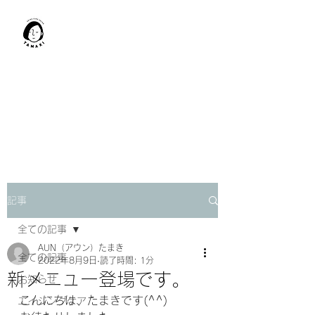
肩甲骨はがし​
TAMAKI
「​低周波×肩甲骨はがし」でガ
チガチ肩こり改善。
「​低周波×エラはがし」で食い
しばり改善。
記事
全ての記事
AUN（アウン）たまき
全ての記事
2022年8月9日
読了時間: 1分
新メニュー登場です。
お知らせ
こんにちは、たまきです(^^) 
エイジングケア