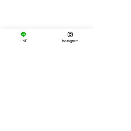
業します(^^)
​ご新規様限定コース。
はじめましての方へ。
LINE
Instagram
姿勢・肩甲骨まわりの柔軟性の診断と施術がセット
になっています。