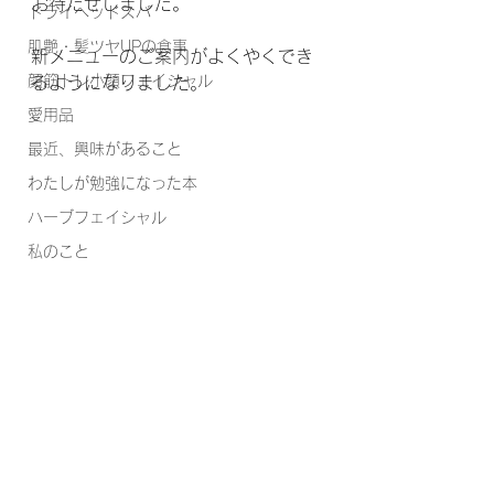
お待たせしました。 
ドライヘッドスパ
肌艶・髪ツヤUPの食事
新メニューのご案内がよくやくでき
顔筋トレ小顔フェイシャル
るようになりました。 
愛用品
最近、興味があること
わたしが勉強になった本
ハーブフェイシャル
私のこと