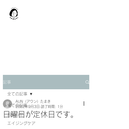
肩甲骨はがし​
TAMAKI
「​低周波×肩甲骨はがし」でガ
チガチ肩こり改善。
「​低周波×エラはがし」で食い
しばり改善。
記事
全ての記事
AUN（アウン）たまき
全ての記事
2022年9月3日
読了時間: 1分
日曜日が定休日です。
お知らせ
エイジングケア