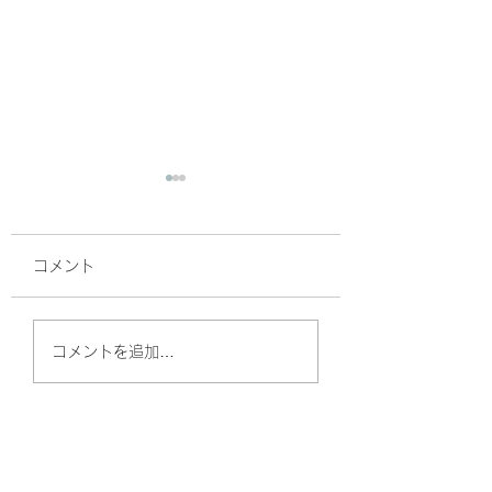
コメント
今週は、日曜日まで営
8月もよろしくお
コメントを追加…
業します(^^)
たします。