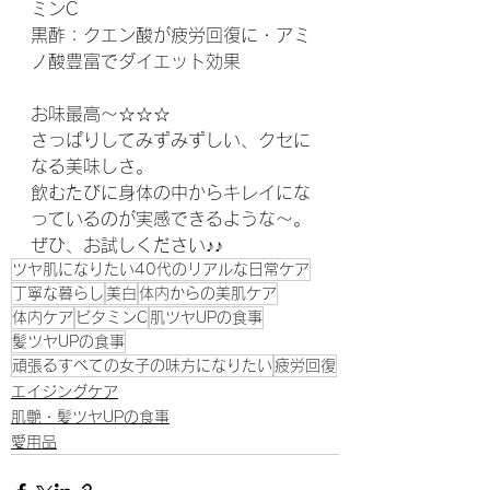
ミンC
黒酢：クエン酸が疲労回復に・アミ
ノ酸豊富でダイエット効果
お味最高～☆☆☆
さっぱりしてみずみずしい、クセに
なる美味しさ。
飲むたびに身体の中からキレイにな
っているのが実感できるような～。
ぜひ、お試しください♪♪
ツヤ肌になりたい40代のリアルな日常ケア
丁寧な暮らし
美白
体内からの美肌ケア
体内ケア
ビタミンC
肌ツヤUPの食事
髪ツヤUPの食事
頑張るすべての女子の味方になりたい
疲労回復
エイジングケア
肌艶・髪ツヤUPの食事
愛用品