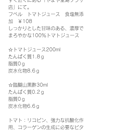
すぐ近くにある「やまや堂島プラザ
店」にて。
フベル　トマトジュース　食塩無添
加　￥108
しっかりとした甘味のある、濃厚で
まろやかな100％トマトジュース
☆トマトジュース200ml
たんぱく質1.8ｇ
脂質0ｇ
炭水化物8.6ｇ
☆臨醐山黒酢30ml
たんぱく質0.2ｇ
脂質0ｇ
炭水化物6.6ｇ
トマト：リコピン、強力な抗酸化作
用、コラーゲンの生成に必要なビタ