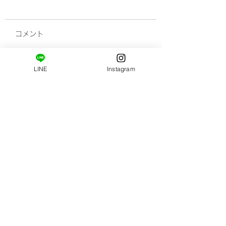
コメント
LINE
Instagram
サロン帰りに立ち寄っ
リンス不要！頭皮
コメントを追加…
てみてください。おす
と髪質を改善して
すめショップ!(^^)!
るスカルプシャン
​ご新規様限定コース。
はじめましての方へ。
姿勢・肩甲骨まわりの柔軟性の診断と施術がセット
になっています。