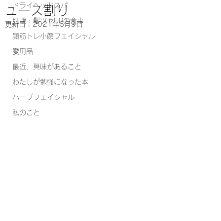
ドライヘッドスパ
ュース割り
肌艶・髪ツヤUPの食事
更新日：
2021年6月9日
顔筋トレ小顔フェイシャル
愛用品
最近、興味があること
わたしが勉強になった本
ハーブフェイシャル
私のこと