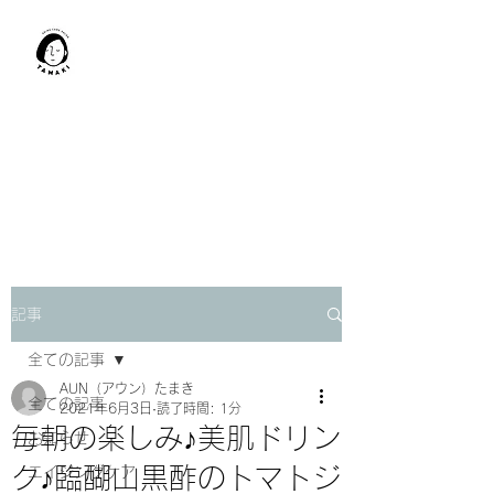
肩甲骨はがし​
TAMAKI
「​低周波×肩甲骨はがし」でガ
チガチ肩こり改善。
「​低周波×エラはがし」で食い
しばり改善。
記事
全ての記事
AUN（アウン）たまき
全ての記事
2021年6月3日
読了時間: 1分
毎朝の楽しみ♪美肌ドリン
お知らせ
ク♪臨醐山黒酢のトマトジ
エイジングケア