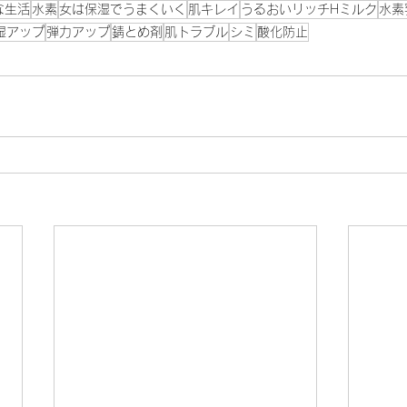
な生活
水素
女は保湿でうまくいく
肌キレイ
うるおいリッチHミルク
水素
湿アップ
弾力アップ
錆とめ剤
肌トラブル
シミ
酸化防止