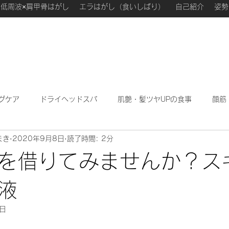
低周波×肩甲骨はがし
エラはがし（食いしばり）
自己紹介
姿勢
グケア
ドライヘッドスパ
肌艶・髪ツヤUPの食事
顔筋
まき
2020年9月8日
読了時間: 2分
わたしが勉強になった本
ハーブフェイシャル
私のこ
を借りてみませんか？ス
液
1日