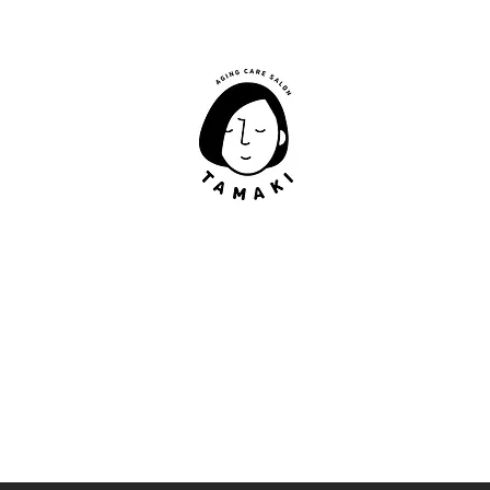
肩甲骨はがし​
​TAMAKI
「​低周波×肩甲骨はがし」でガチガチ肩こり改善。
「​低周波×エラはがし」で食いしばり改善。