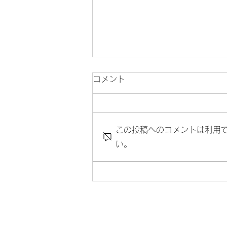
コメント
この投稿へのコメントは利用
い。
お肌のお手入れ、いったい何
からはじめたらいいの？？