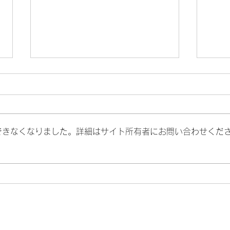
できなくなりました。詳細はサイト所有者にお問い合わせくだ
新メニュー登場です。
顔が
老け
には(
​ご新規様限定コース。