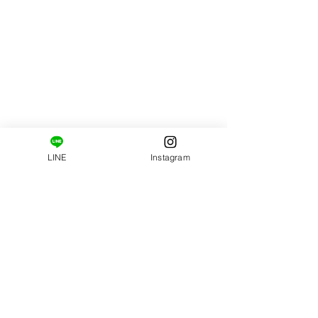
LINE
Instagram
コメント
新メニュー登場です。
顔が老けて見えち
この投稿へのコメントは利用
できなくなりました。詳細は
理由と老け顔から
サイト所有者にお問い合わせ
悩み解決するには(
ください。