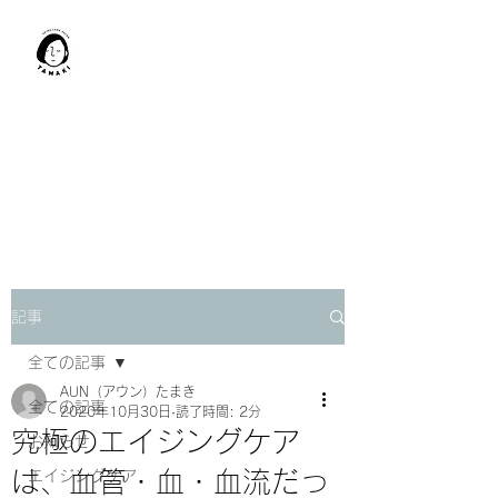
肩甲骨はがし​
TAMAKI
「​低周波×肩甲骨はがし」でガ
チガチ肩こり改善。
「​低周波×エラはがし」で食い
しばり改善。
記事
全ての記事
AUN（アウン）たまき
全ての記事
2020年10月30日
読了時間: 2分
究極のエイジングケア
お知らせ
は、血管・血・血流だっ
エイジングケア