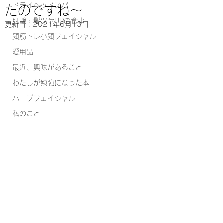
ドライヘッドスパ
たのですね～
肌艶・髪ツヤUPの食事
更新日：
2021年6月13日
顔筋トレ小顔フェイシャル
愛用品
最近、興味があること
わたしが勉強になった本
ハーブフェイシャル
私のこと