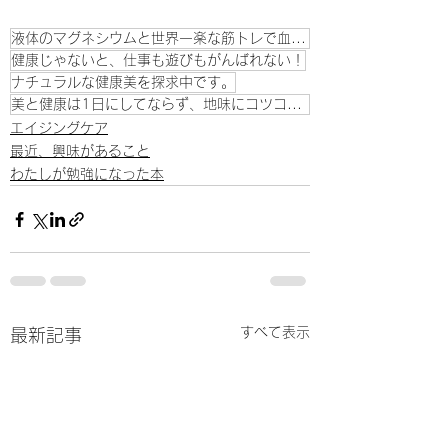
液体のマグネシウムと世界一楽な筋トレで血管から若返りたい
健康じゃないと、仕事も遊びもがんばれない！
ナチュラルな健康美を探求中です。
美と健康は1日にしてならず、地味にコツコ、ストイック好き
エイジングケア
最近、興味があること
わたしが勉強になった本
すべて表示
最新記事