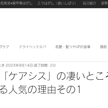
低周波×肩甲骨はがし
エラはがし（食いしばり）
自己紹介
姿勢
グケア
ドライヘッドスパ
肌艶・髪ツヤUPの食事
顔筋
まき
2023年9月14日
読了時間: 2分
わたしが勉強になった本
ハーブフェイシャル
私のこ
「ケアシス」の凄いとこ
る人気の理由その1
日