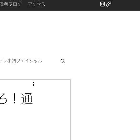
改善ブログ
アクセス
トレ小顔フェイシャル
と
ろ！通