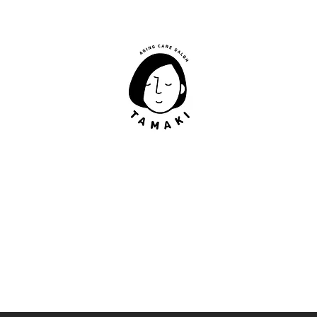
肩甲骨はがし​
​TAMAKI
「​低周波×肩甲骨はがし」でガチガチ肩こり改善。
「​低周波×エラはがし」で食いしばり改善。