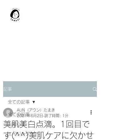
肩甲骨はがし​
TAMAKI
「​低周波×肩甲骨はがし」でガ
チガチ肩こり改善。
「​低周波×エラはがし」で食い
しばり改善。
記事
全ての記事
AUN（アウン）たまき
全ての記事
2021年6月2日
読了時間: 1分
美肌美白点滴。1回目で
お知らせ
す(^^)美肌ケアに欠かせ
エイジングケア