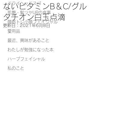
ドライヘッドスパ
ないビタミンB＆C/グル
肌艶・髪ツヤUPの食事
タチオン白玉点滴
顔筋トレ小顔フェイシャル
更新日：
2021年6月8日
愛用品
最近、興味があること
わたしが勉強になった本
ハーブフェイシャル
私のこと