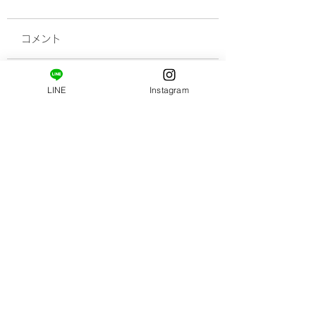
コメント
新メニュー登場です。
LINE
Instagram
顔が老けて見えち
コメントを追加…
理由と老け顔から
悩み解決するには(
​ご新規様限定コース。
はじめましての方へ。
姿勢・肩甲骨まわりの柔軟性の診断と施術がセット
になっています。