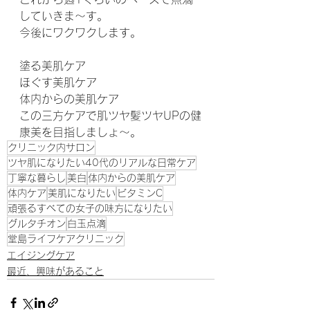
していきま～す。
今後にワクワクします。
塗る美肌ケア
ほぐす美肌ケア
体内からの美肌ケア
この三方ケアで肌ツヤ髪ツヤUPの健
康美を目指しましょ〜。
クリニック内サロン
ツヤ肌になりたい40代のリアルな日常ケア
丁寧な暮らし
美白
体内からの美肌ケア
体内ケア
美肌になりたい
ビタミンC
頑張るすべての女子の味方になりたい
グルタチオン
白玉点滴
堂島ライフケアクリニック
エイジングケア
最近、興味があること