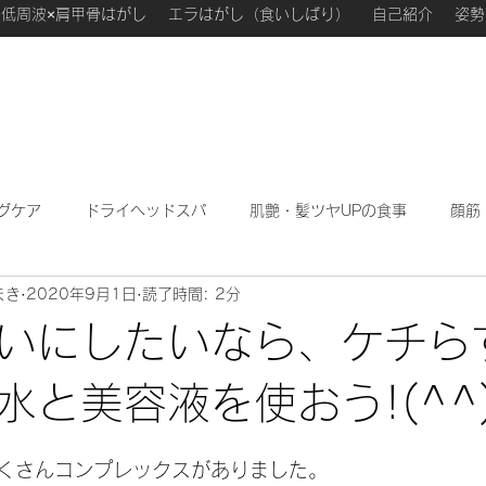
低周波×肩甲骨はがし
エラはがし（食いしばり）
自己紹介
姿勢
グケア
ドライヘッドスパ
肌艶・髪ツヤUPの食事
顔筋
まき
2020年9月1日
読了時間: 2分
わたしが勉強になった本
ハーブフェイシャル
私のこ
いにしたいなら、ケチら
水と美容液を使おう!(^^)
日
くさんコンプレックスがありました。