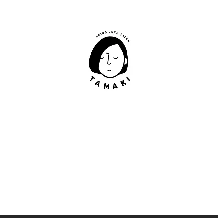
肩甲骨はがし​
​TAMAKI
「​低周波×肩甲骨はがし」でガチガチ肩こり改善。
「​低周波×エラはがし」で食いしばり改善。