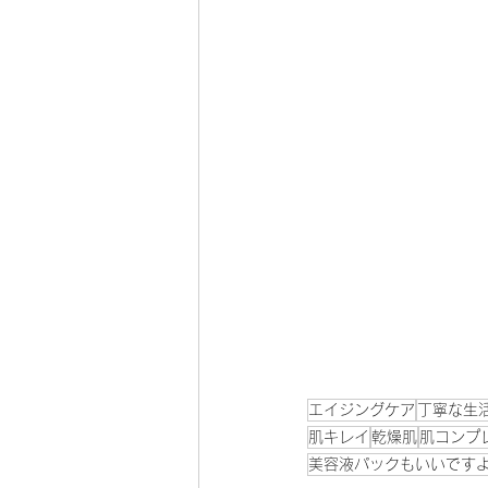
エイジングケア
丁寧な生
肌キレイ
乾燥肌
肌コンプ
美容液パックもいいです