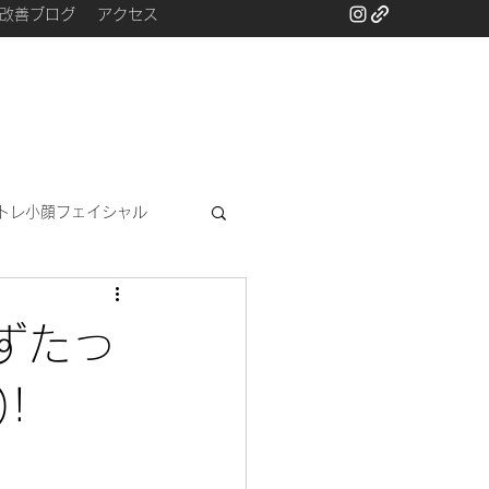
改善ブログ
アクセス
トレ小顔フェイシャル
と
ずたっ
!