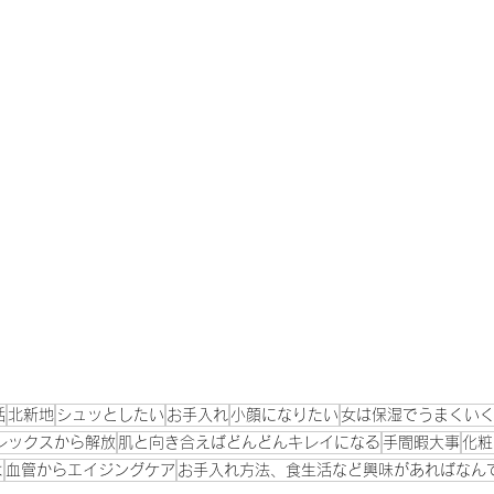
活
北新地
シュッとしたい
お手入れ
小顔になりたい
女は保湿でうまくい
レックスから解放
肌と向き合えばどんどんキレイになる
手間暇大事
化粧
よ
血管からエイジングケア
お手入れ方法、食生活など興味があればなん