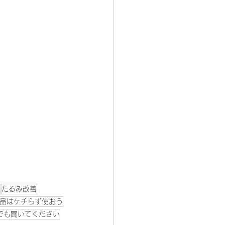
く
たるみ改善
品はケチらず使おう
でも聞いてください