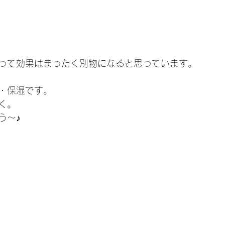
って効果はまったく別物になると思っています。
・保湿です。
く。
う～♪