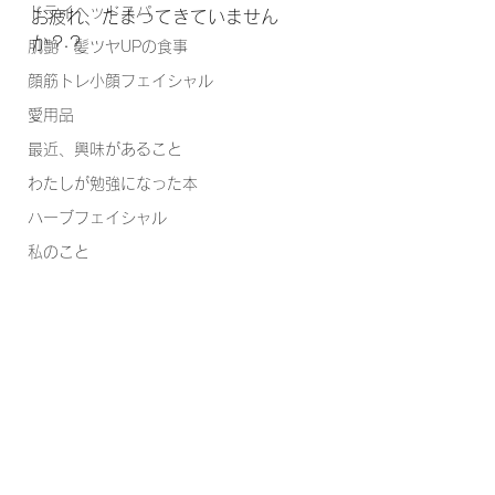
ドライヘッドスパ
お疲れ、たまってきていません
か？？
肌艶・髪ツヤUPの食事
顔筋トレ小顔フェイシャル
愛用品
最近、興味があること
わたしが勉強になった本
ハーブフェイシャル
私のこと