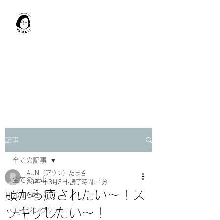
肩甲骨はがし​
TAMAKI
「​低周波×肩甲骨はがし」でガ
チガチ肩こり改善。
「​低周波×エラはがし」で食い
しばり改善。
記事
全ての記事
AUN（アウン）たまき
全ての記事
2022年3月3日
読了時間: 1分
頭から癒されたい～！ス
お知らせ
ッキリしたい～！
エイジングケア