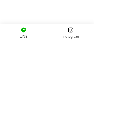
る自分に「自分メンテ
ジへ行こう(^^)
する日」、作りましょ
​ご新規様限定コース。
～
はじめましての方へ。
LINE
Instagram
姿勢・肩甲骨まわりの柔軟性の診断と施術がセット
になっています。