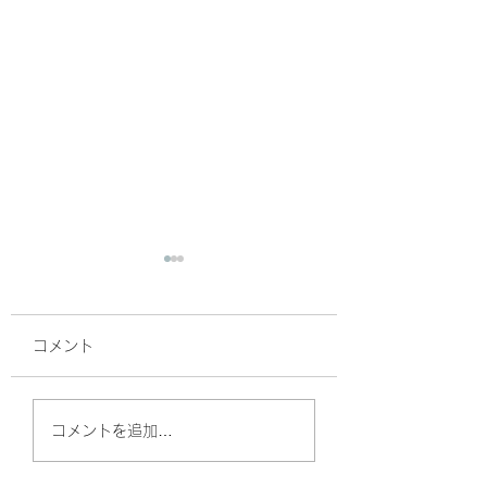
コメント
☆頭首肩こりお疲れ解
お疲れの癒し方。
コメントを追加…
消コース☆ 頑張ってい
れたいときはマッ