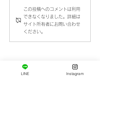
お疲れの癒し方。癒さ
肌トラブル改善ポ
この投稿へのコメントは利用
できなくなりました。詳細は
れたいときはマッサー
ト クレンジング
サイト所有者にお問い合わせ
ジへ行こう(^^)
大丈夫ですか？？
ください。
LINE
Instagram
​ご新規様限定コース。
はじめましての方へ。
姿勢・肩甲骨まわりの柔軟性の診断と施術がセット
になっています。