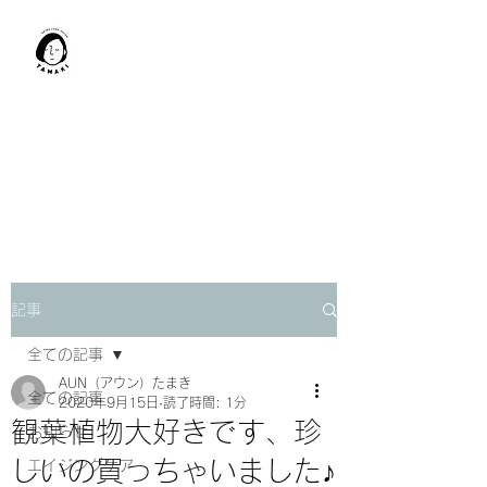
肩甲骨はがし​
TAMAKI
「​低周波×肩甲骨はがし」でガ
チガチ肩こり改善。
「​低周波×エラはがし」で食い
しばり改善。
記事
全ての記事
AUN（アウン）たまき
全ての記事
2020年9月15日
読了時間: 1分
観葉植物大好きです、珍
お知らせ
しいの買っちゃいました♪
エイジングケア