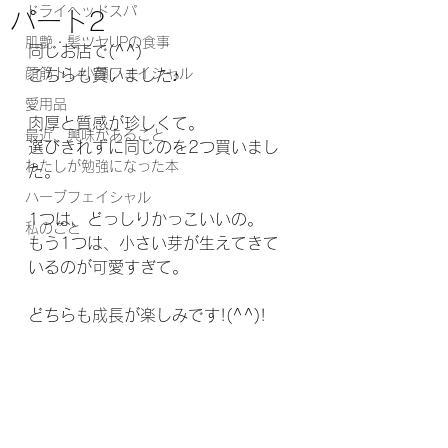
ドライヘッドスパ
パート2
肌艶・髪ツヤUPの食事
同じお店で(^^)
顔筋トレ小顔フェイシャル
こちらも買いました♪
愛用品
肉厚と質感が珍しくて。
最近、興味があること
選びきれずに同じのを2つ買いまし
わたしが勉強になった本
た。
ハーブフェイシャル
1つは、どっしりかっこいいの。
私のこと
もう1つは、小さい芽が生えてきて
いるのが可愛すぎて。
どちらも成長が楽しみです!(^^)!