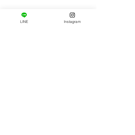
​ご新規様限定コース。
はじめましての方へ。
姿勢・肩甲骨まわりの柔軟性の診断と施術がセット
LINE
Instagram
になっています。