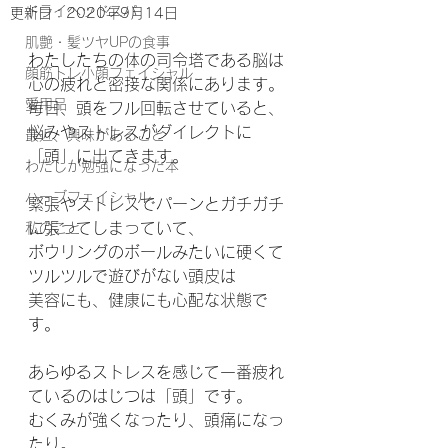
ドライヘッドスパ
更新日：
2020年9月14日
肌艶・髪ツヤUPの食事
わたしたちの体の司令塔である脳は
顔筋トレ小顔フェイシャル
心の疲れと密接な関係にあります。
愛用品
毎日、頭をフル回転させていると、
悩みやストレスがダイレクトに
最近、興味があること
「頭」に出てきます。
わたしが勉強になった本
ハーブフェイシャル
緊張やストレスでパーンとガチガチ
に張ってしまっていて、
私のこと
ボウリングのボールみたいに硬くて
ツルツルで遊びがない頭皮は
美容にも、健康にも心配な状態で
す。
あらゆるストレスを感じて一番疲れ
ているのはじつは「頭」です。
むくみが強くなったり、頭痛になっ
たり。