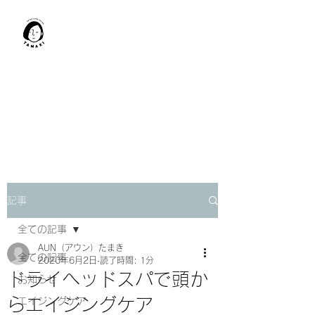
肩甲骨はがし​
TAMAKI
「​低周波×肩甲骨はがし」でガ
チガチ肩こり改善。
「​低周波×エラはがし」で食い
しばり改善。
記事
全ての記事
AUN（アウン）たまき
全ての記事
2020年6月2日
読了時間: 1分
ドライヘッドスパで頭か
お知らせ
らエイジングケア
エイジングケア