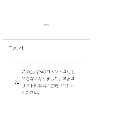
コメント
新メニュー登場です。
顔が老けて見えち
この投稿へのコメントは利用
できなくなりました。詳細は
理由と老け顔から
サイト所有者にお問い合わせ
悩み解決するには(
ください。