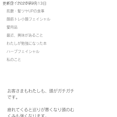
ドライヘッドスパ
更新日：
2020年9月13日
肌艶・髪ツヤUPの食事
顔筋トレ小顔フェイシャル
愛用品
最近、興味があること
わたしが勉強になった本
ハーブフェイシャル
私のこと
お客さまもわたしも、頭がガチガチ
です。
疲れてくると巡りが悪くなり頭のむ
くみも強くなります。