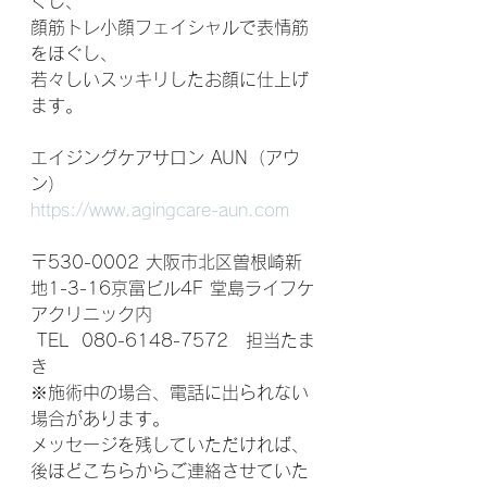
ぐし、
顔筋トレ小顔フェイシャルで表情筋
をほぐし、
若々しいスッキリしたお顔に仕上げ
ます。
エイジングケアサロン AUN（アウ
ン）
https://www.agingcare-aun.com
〒530-0002 大阪市北区曽根崎新
地1-3-16京富ビル4F 堂島ライフケ
アクリニック内
 TEL  080-6148-7572　担当たま
き  
※施術中の場合、電話に出られない
場合があります。 
メッセージを残していただければ、
後ほどこちらからご連絡させていた