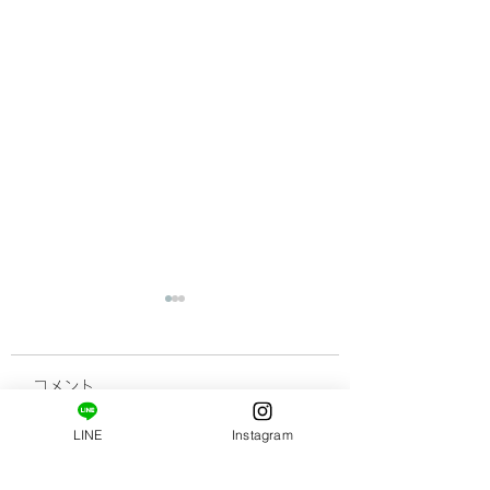
コメント
LINE
Instagram
新メニュー登場です。
顔が老けて見えち
この投稿へのコメントは利用