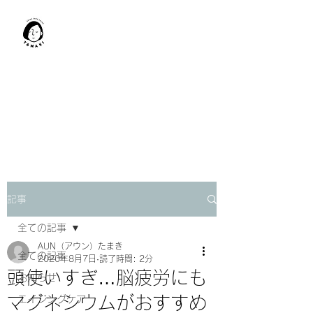
肩甲骨はがし​
TAMAKI
「​低周波×肩甲骨はがし」でガ
チガチ肩こり改善。
「​低周波×エラはがし」で食い
しばり改善。
記事
全ての記事
AUN（アウン）たまき
全ての記事
2020年8月7日
読了時間: 2分
頭使いすぎ…脳疲労にも
お知らせ
マグネシウムがおすすめ
エイジングケア