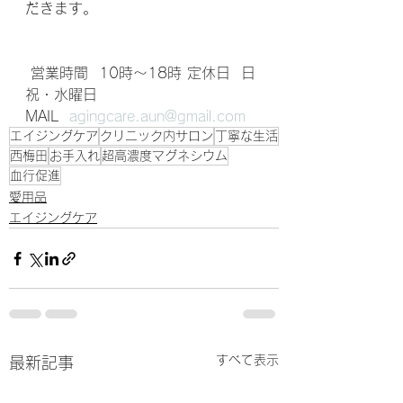
だきます。
 営業時間  10時～18時 定休日  日
祝・水曜日
MAIL  
agingcare.aun@gmail.com
エイジングケア
クリニック内サロン
丁寧な生活
西梅田
お手入れ
超高濃度マグネシウム
血行促進
愛用品
エイジングケア
すべて表示
最新記事