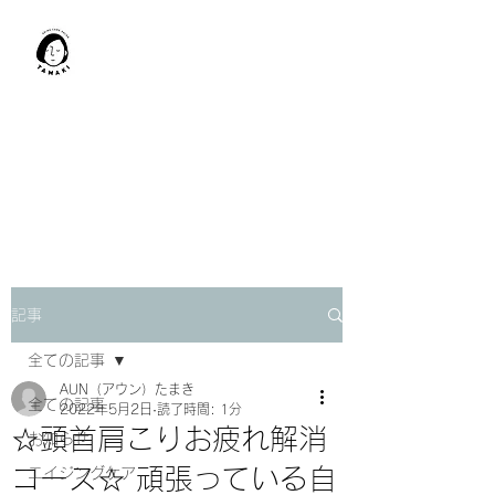
肩甲骨はがし​
TAMAKI
「​低周波×肩甲骨はがし」でガ
チガチ肩こり改善。
「​低周波×エラはがし」で食い
しばり改善。
記事
全ての記事
AUN（アウン）たまき
全ての記事
2022年5月2日
読了時間: 1分
☆頭首肩こりお疲れ解消
お知らせ
コース☆ 頑張っている自
エイジングケア