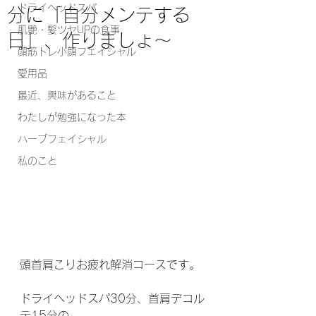
ドライヘッドスパ
分に「自分メンテする
肌艶・髪ツヤUPの食事
日」、作りましょ～
顔筋トレ小顔フェイシャル
愛用品
最近、興味があること
わたしが勉強になった本
ハーブフェイシャル
私のこと
頭首肩こりお疲れ解消コースです。
ドライヘッドスパ30分、首肩デコル
テ15分の、