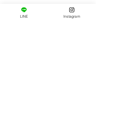
はじめましての方へ。
姿勢・肩甲骨まわりの柔軟性の診断と施術がセット
になっています。
LINE
Instagram
普段の姿勢…肩甲骨の柔軟性…