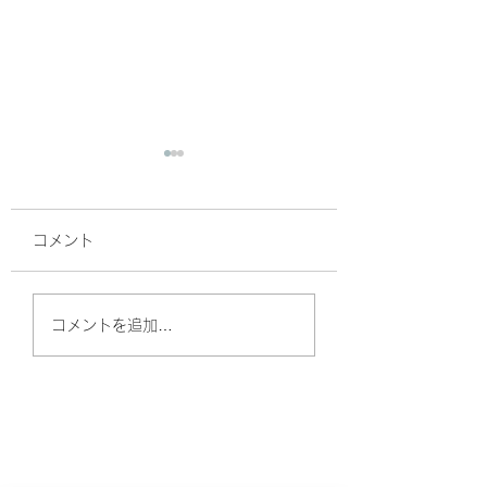
コメント
新メニュー登場です。
今週は、日曜日ま
コメントを追加…
業します(^^)
​ご新規様限定コース。