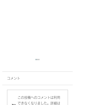
コメント
新メニュー登場です。
今週は、日曜日ま
この投稿へのコメントは利用
できなくなりました。詳細は
業します(^^)