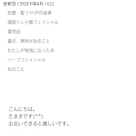
ドライヘッドスパ
更新日：
2021年4月16日
肌艶・髪ツヤUPの食事
顔筋トレ小顔フェイシャル
愛用品
最近、興味があること
わたしが勉強になった本
ハーブフェイシャル
私のこと
こんにちは。
たまきです(^^)
お会いできると嬉しいです。