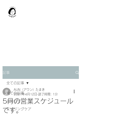
肩甲骨はがし​
TAMAKI
「​低周波×肩甲骨はがし」でガ
チガチ肩こり改善。
「​低周波×エラはがし」で食い
しばり改善。
記事
全ての記事
AUN（アウン）たまき
全ての記事
2021年4月12日
読了時間: 1分
5月の営業スケジュール
お知らせ
です。
エイジングケア