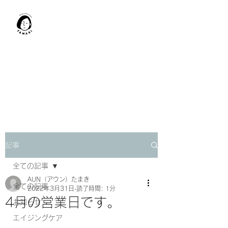
肩甲骨はがし​
TAMAKI
「​低周波×肩甲骨はがし」でガ
チガチ肩こり改善。
「​低周波×エラはがし」で食い
しばり改善。
記事
全ての記事
AUN（アウン）たまき
全ての記事
2022年3月31日
読了時間: 1分
4月の営業日です。
お知らせ
エイジングケア