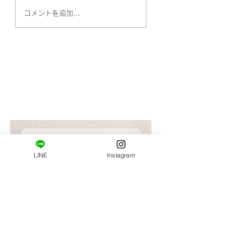
新メニュー登場です。
今週は、日曜日ま
コメントを追加…
業します(^^)
​ご新規様限定コース。
はじめましての方へ。
姿勢・肩甲骨まわりの柔軟性の診断と施術がセット
になっています。
LINE
Instagram