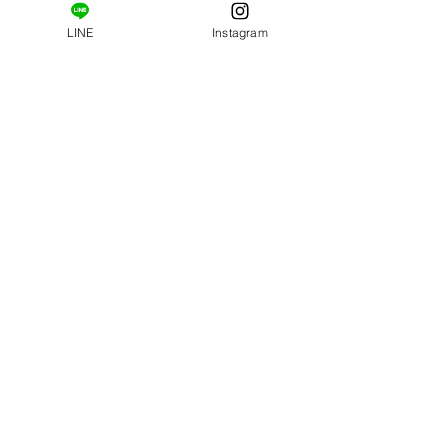
LINE
Instagram
コメント
肩甲骨はがし・エラは
9月もご予約お待
コメントを追加…
がし【クーポン】
ます