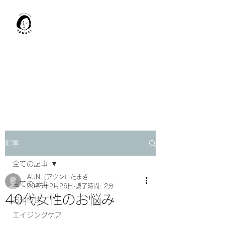
肩甲骨はがし​
TAMAKI
「​低周波×肩甲骨はがし」でガ
チガチ肩こり改善。
「​低周波×エラはがし」で食い
しばり改善。
記事
全ての記事
AUN（アウン）たまき
全ての記事
2025年2月26日
読了時間: 2分
40代女性のお悩み
お知らせ
エイジングケア