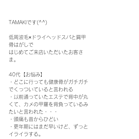
TAMAKIです(^^)
低周波毛×ドライヘッドスパと肩甲
骨はがしで
はじめてご来店いただいたお客さ
ま。
40代【お悩み】
・どこに行っても健康骨がガチガチ
でくっついていると言われる
・以前通っていたエステで背中が丸
くて、カメの甲羅を背負っているみ
たいと言われた・・・
・頭痛も昔からひどい
・更年期にはまだ早いけど、ずっと
イライラする。