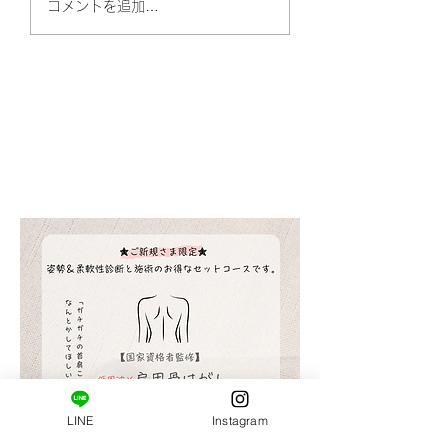
サロン帰りに立ち寄っ
リンス不要！頭皮
コメントを追加…
てみてください。おす
と髪質を改善して
すめショップ!(^^)!
るスカルプシャン
​ご新規様限定コース。
はじめましての方へ。
姿勢・肩甲骨まわりの柔軟性の診断と施術がセット
になっています。
LINE
Instagram