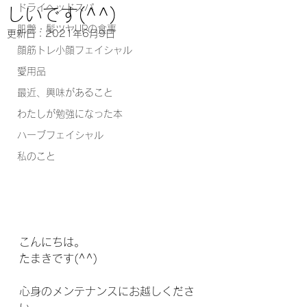
ドライヘッドスパ
しいです(^^)
肌艶・髪ツヤUPの食事
更新日：
2021年6月9日
顔筋トレ小顔フェイシャル
愛用品
最近、興味があること
わたしが勉強になった本
ハーブフェイシャル
私のこと
こんにちは。
たまきです(^^)
心身のメンテナンスにお越しくださ