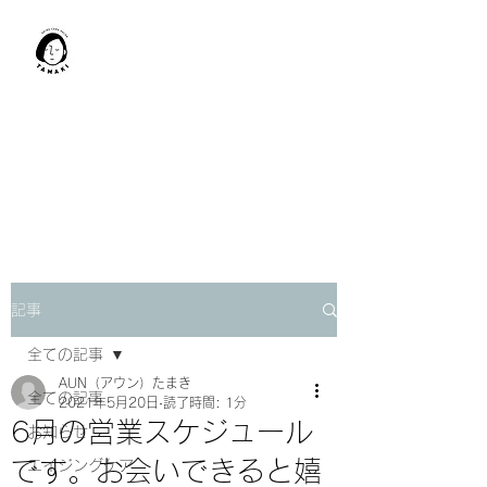
肩甲骨はがし​
TAMAKI
「​低周波×肩甲骨はがし」でガ
チガチ肩こり改善。
「​低周波×エラはがし」で食い
しばり改善。
記事
全ての記事
AUN（アウン）たまき
全ての記事
2021年5月20日
読了時間: 1分
6月の営業スケジュール
お知らせ
です。お会いできると嬉
エイジングケア