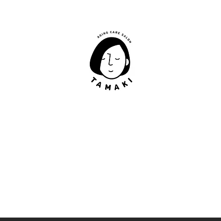
肩甲骨はがし​
​TAMAKI
「​低周波×肩甲骨はがし」でガチガチ肩こり改善。
「​低周波×エラはがし」で食いしばり改善。