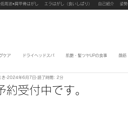
低周波×肩甲骨はがし
エラはがし（食いしばり）
自己紹介
姿勢
グケア
ドライヘッドスパ
肌艶・髪ツヤUPの食事
顔筋
まき
2024年6月7日
読了時間: 2分
わたしが勉強になった本
ハーブフェイシャル
私のこ
予約受付中です。