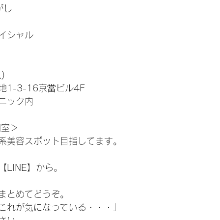
がし
イシャル
)
1-3-16京當ビル4F
ニック内
個室＞
系美容スポット目指してます。
LINE】から。
まとめてどうぞ。
これが気になっている・・・」