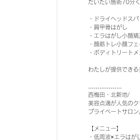
だいたい施術70分
・ドライヘッドスパ
・肩甲骨はがし 
・エラはがし小顔矯
・顔筋トレ小顔フェ
・ボディトリートメ
わたしが提供できる
………………
西梅田・北新地/
美容点滴が人気のク
プライベートサロン
【メニュー】
・低周波×エラはが