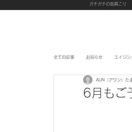
ガチガチの首肩こり
全ての記事
お知らせ
エイジン
AUN（アウン）た
愛用品
最近、興味があること
6月もご