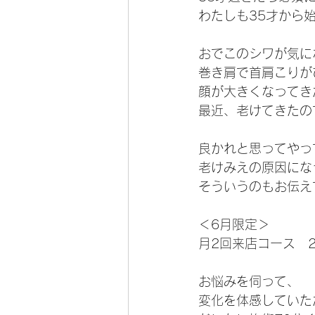
わたしも35才から始
おでこのシワが気に
巻き肩で首肩こりが
顔が大きくなってき
最近、老けてきたの
良かれと思ってやっ
老けみえの原因にな
そういうのもお伝え
＜6月限定＞ 
月2回来店コース　24
お悩みを伺って、 
変化を体感していた