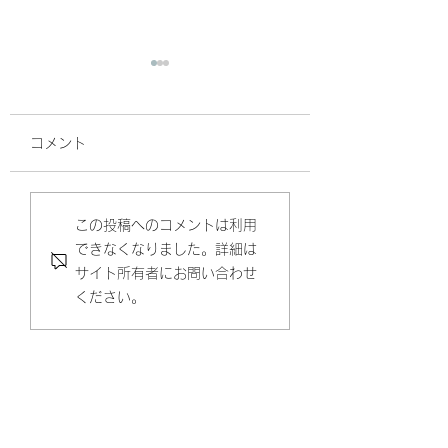
コメント
新メニュー登場です。
今週は、日曜日ま
この投稿へのコメントは利用
できなくなりました。詳細は
業します(^^)
サイト所有者にお問い合わせ
ください。
​ご新規様限定コース。