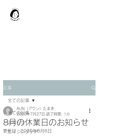
肩甲骨はがし​
TAMAKI
「​低周波×肩甲骨はがし」でガ
チガチ肩こり改善。
「​低周波×エラはがし」で食い
しばり改善。
記事
全ての記事
AUN（アウン）たまき
全ての記事
2020年7月27日
読了時間: 1分
8月の休業日のお知らせ
お知らせ
更新日：
2020年8月6日
エイジングケア