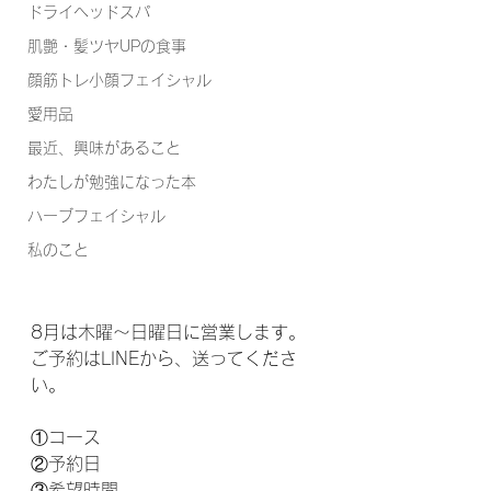
ドライヘッドスパ
肌艶・髪ツヤUPの食事
顔筋トレ小顔フェイシャル
愛用品
最近、興味があること
わたしが勉強になった本
ハーブフェイシャル
私のこと
8月は木曜～日曜日に営業します。
ご予約はLINEから、送ってくださ
い。
①コース
②予約日
③希望時間