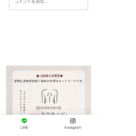
今週は、日曜日ま
コメントを追加…
業します(^^)
​ご新規様限定コース。
はじめましての方へ。
姿勢・肩甲骨まわりの柔軟性の診断と施術がセット
になっています。
LINE
Instagram