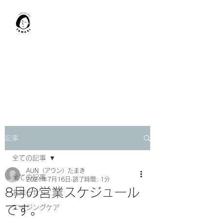
肩甲骨はがし​
TAMAKI
「​低周波×肩甲骨はがし」でガ
チガチ肩こり改善。
「​低周波×エラはがし」で食い
しばり改善。
記事
全ての記事
AUN（アウン）たまき
全ての記事
2021年7月16日
読了時間: 1分
8月の営業スケジュール
お知らせ
です。
エイジングケア