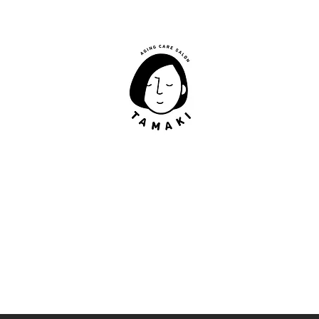
肩甲骨はがし​
​TAMAKI
「​低周波×肩甲骨はがし」でガチガチ肩こり改善。
「​低周波×エラはがし」で食いしばり改善。