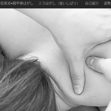
低周波×肩甲骨はがし
エラはがし（食いしばり）
自己紹介
姿勢