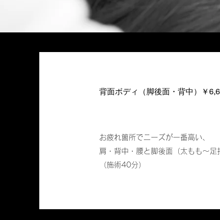
背面ボディ（脚後面・背中）￥6,60
お疲れ箇所でニーズが一番高い、
肩・背中・腰と脚後面（太もも～足
（施術40分）