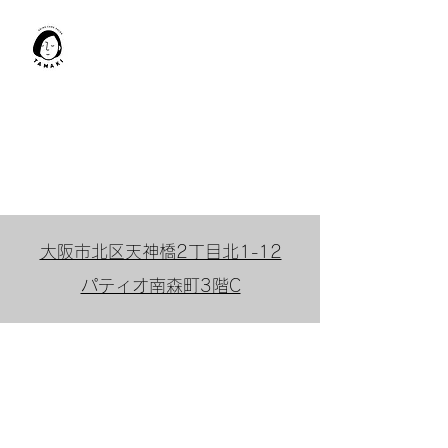
肩甲骨はがし​
TAMAKI
「​低周波×肩甲骨はがし」でガ
チガチ肩こり改善。
「​低周波×エラはがし」で食い
しばり改善。
大阪市北区天神橋2丁目北1-12
パティオ南森町3階C