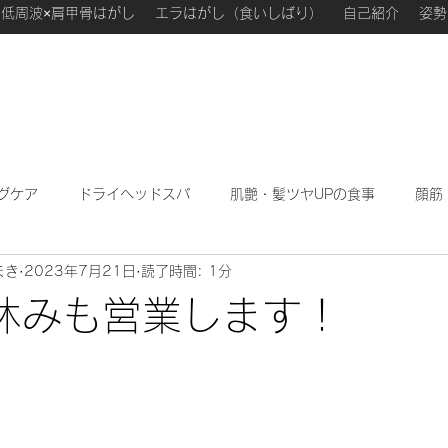
低周波×肩甲骨はがし
エラはがし（食いしばり）
自己紹介
姿勢
グケア
ドライヘッドスパ
肌艶・髪ツヤUPの食事
顔筋
まき
2023年7月21日
読了時間: 1分
わたしが勉強になった本
ハーブフェイシャル
私のこ
休みも営業します！