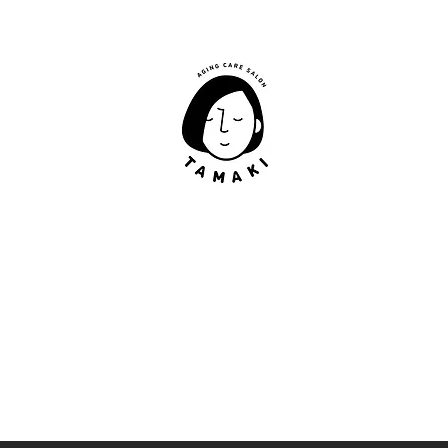
肩甲骨はがし​
​TAMAKI
「​低周波×肩甲骨はがし」でガチガチ肩こり改善。
「​低周波×エラはがし」で食いしばり改善。