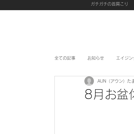
ガチガチの首肩こり
全ての記事
お知らせ
エイジン
AUN（アウン）た
愛用品
最近、興味があること
8月お盆