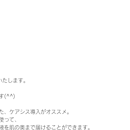
いたします。 
 
(^^)
た、ケアシス導入がオススメ。 
使って、 
液を肌の奥まで届けることができます。  